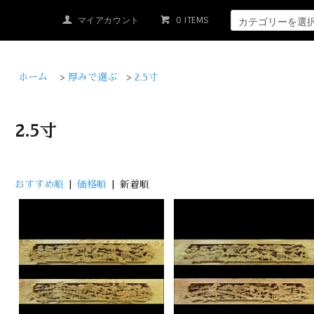
マイアカウント
0 ITEMS
ホーム
>
厚みで選ぶ
>
2.5寸
2.5寸
おすすめ順
|
価格順
| 新着順