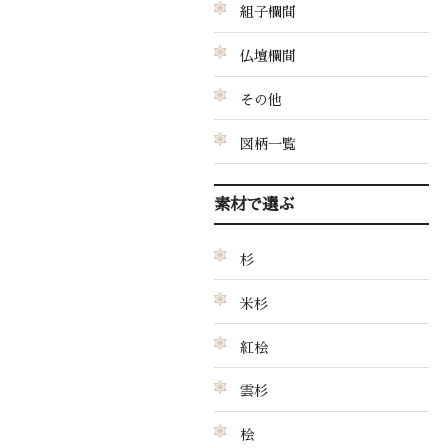
組子欄間
仏壇欄間
その他
図柄一覧
素材で選ぶ
杉
米杉
紅桧
雲杉
桧