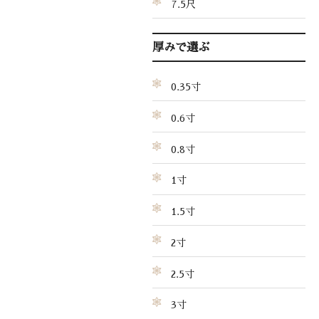
7.5尺
厚みで選ぶ
0.35寸
0.6寸
0.8寸
1寸
1.5寸
2寸
2.5寸
3寸