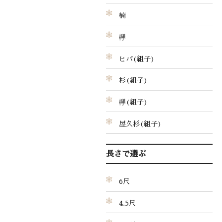
楠
欅
ヒバ(組子)
杉(組子)
欅(組子)
屋久杉(組子)
長さで選ぶ
6尺
4.5尺