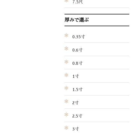
7.5尺
厚みで選ぶ
0.35寸
0.6寸
0.8寸
1寸
1.5寸
2寸
2.5寸
3寸