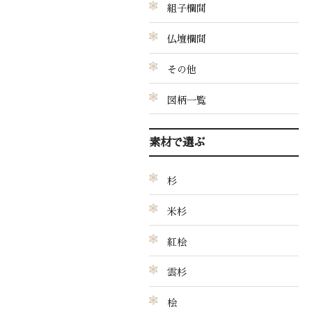
組子欄間
仏壇欄間
その他
図柄一覧
素材で選ぶ
杉
米杉
紅桧
雲杉
桧