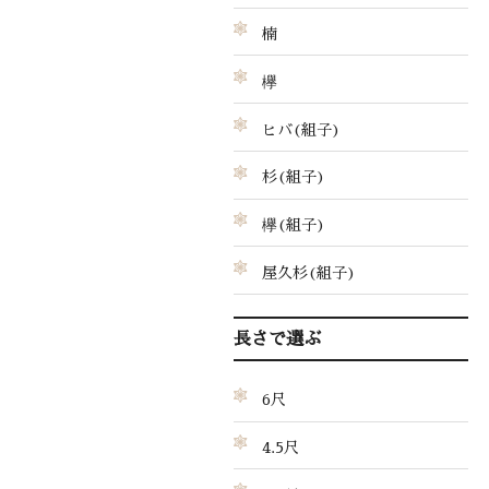
楠
欅
ヒバ(組子)
杉(組子)
欅(組子)
屋久杉(組子)
長さで選ぶ
6尺
4.5尺