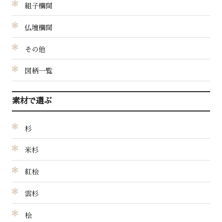
組子欄間
仏壇欄間
その他
図柄一覧
素材で選ぶ
杉
米杉
紅桧
雲杉
桧