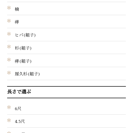
楠
欅
ヒバ(組子)
杉(組子)
欅(組子)
屋久杉(組子)
長さで選ぶ
6尺
4.5尺