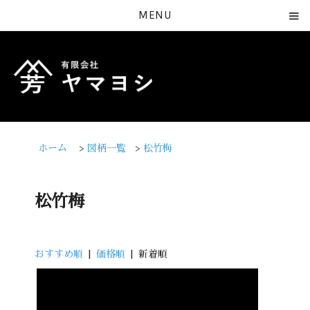
MENU
ホーム
>
図柄一覧
>
松竹梅
松竹梅
おすすめ順
|
価格順
| 新着順