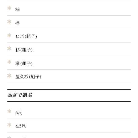
楠
欅
ヒバ(組子)
杉(組子)
欅(組子)
屋久杉(組子)
長さで選ぶ
6尺
4.5尺