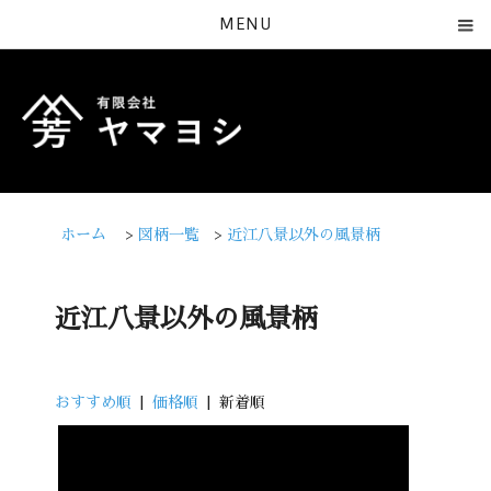
MENU
ホーム
>
図柄一覧
>
近江八景以外の風景柄
近江八景以外の風景柄
おすすめ順
|
価格順
| 新着順