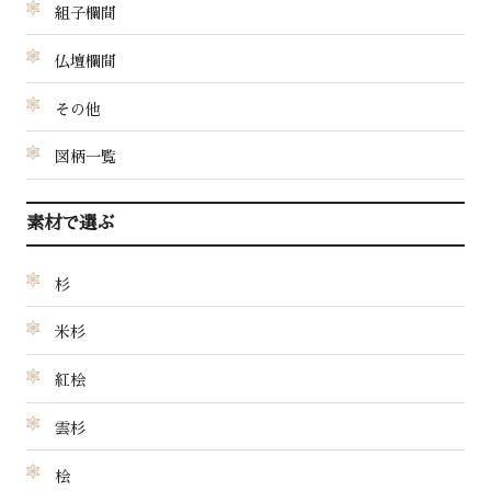
組子欄間
仏壇欄間
その他
図柄一覧
素材で選ぶ
杉
米杉
紅桧
雲杉
桧