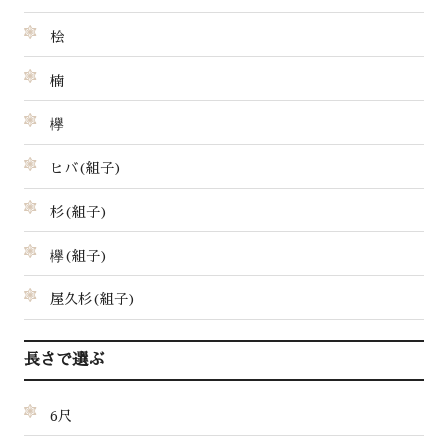
桧
楠
欅
ヒバ(組子)
杉(組子)
欅(組子)
屋久杉(組子)
長さで選ぶ
6尺