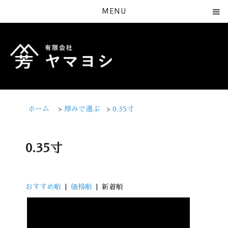
MENU
ホーム
>
厚みで選ぶ
>
0.35寸
0.35寸
おすすめ順
|
価格順
| 新着順