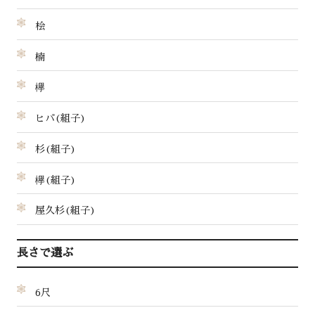
桧
楠
欅
ヒバ(組子)
杉(組子)
欅(組子)
屋久杉(組子)
長さで選ぶ
6尺