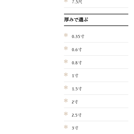
7.5尺
厚みで選ぶ
0.35寸
0.6寸
0.8寸
1寸
1.5寸
2寸
2.5寸
3寸