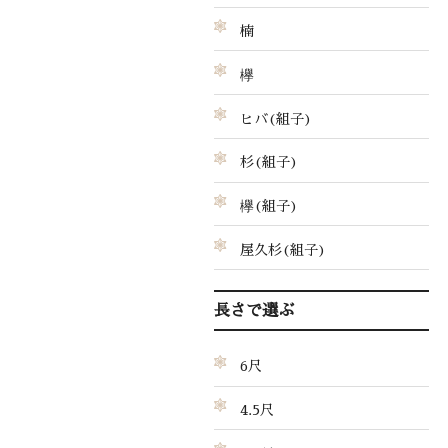
楠
欅
ヒバ(組子)
杉(組子)
欅(組子)
屋久杉(組子)
長さで選ぶ
6尺
4.5尺