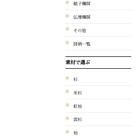
組子欄間
仏壇欄間
その他
図柄一覧
素材で選ぶ
杉
米杉
紅桧
雲杉
桧