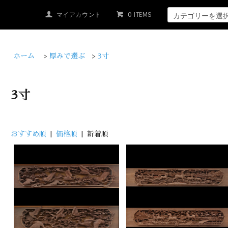
マイアカウント
0 ITEMS
ホーム
>
厚みで選ぶ
>
3寸
3寸
おすすめ順
|
価格順
| 新着順