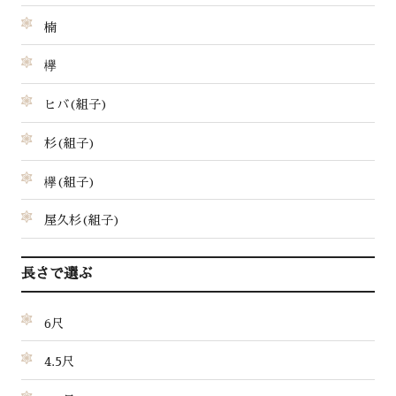
楠
欅
ヒバ(組子)
杉(組子)
欅(組子)
屋久杉(組子)
長さで選ぶ
6尺
4.5尺