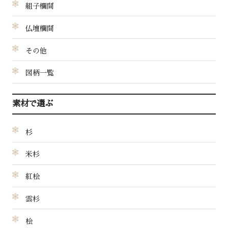
組子欄間
仏壇欄間
その他
図柄一覧
素材で選ぶ
杉
米杉
紅桧
雲杉
桧