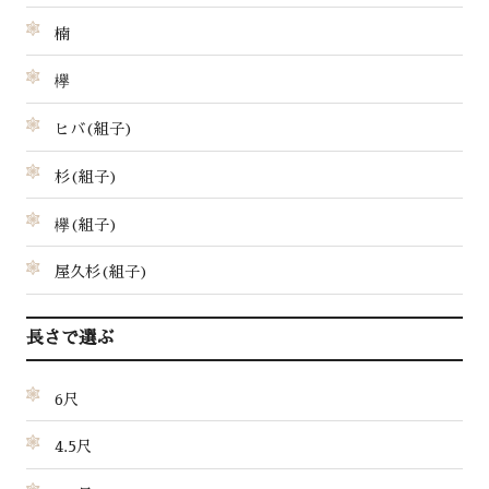
楠
欅
ヒバ(組子)
杉(組子)
欅(組子)
屋久杉(組子)
長さで選ぶ
6尺
4.5尺