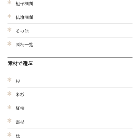
組子欄間
仏壇欄間
その他
図柄一覧
素材で選ぶ
杉
米杉
紅桧
雲杉
桧