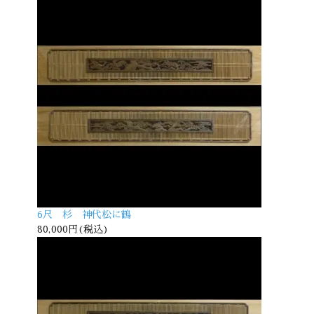
6尺 杉 神代松に鶴
80,000円(税込)