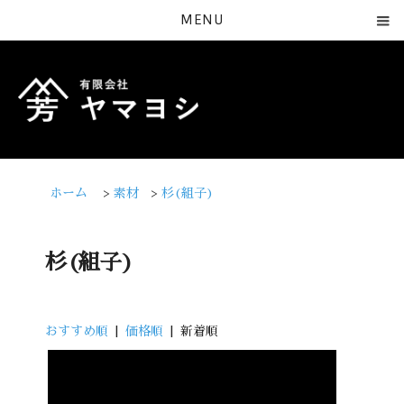
MENU
ホーム
>
素材
>
杉(組子)
杉(組子)
おすすめ順
|
価格順
| 新着順