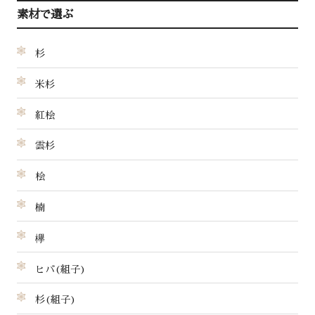
素材で選ぶ
杉
米杉
紅桧
雲杉
桧
楠
欅
ヒバ(組子)
杉(組子)