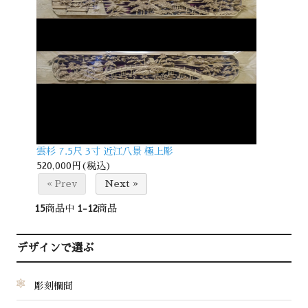
雲杉 7.5尺 3寸 近江八景 極上彫
520,000円(税込)
« Prev
Next »
15
商品中
1-12
商品
デザインで選ぶ
彫刻欄間