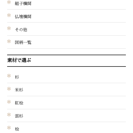
組子欄間
仏壇欄間
その他
図柄一覧
素材で選ぶ
杉
米杉
紅桧
雲杉
桧