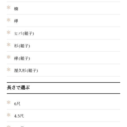
楠
欅
ヒバ(組子)
杉(組子)
欅(組子)
屋久杉(組子)
長さで選ぶ
6尺
4.5尺