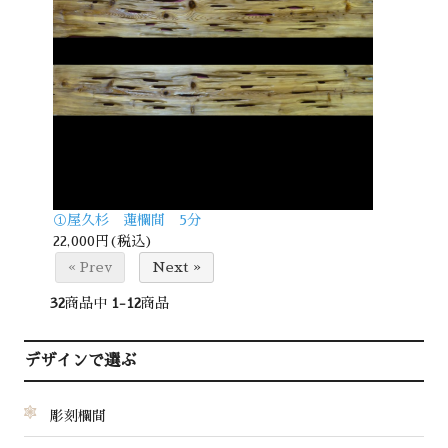
①屋久杉 蓮欄間 5分
22,000円(税込)
« Prev
Next »
32
商品中
1-12
商品
デザインで選ぶ
彫刻欄間