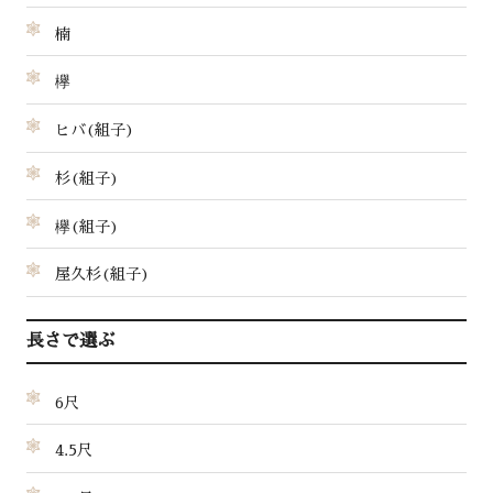
楠
欅
ヒバ(組子)
杉(組子)
欅(組子)
屋久杉(組子)
長さで選ぶ
6尺
4.5尺