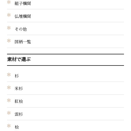
組子欄間
仏壇欄間
その他
図柄一覧
素材で選ぶ
杉
米杉
紅桧
雲杉
桧