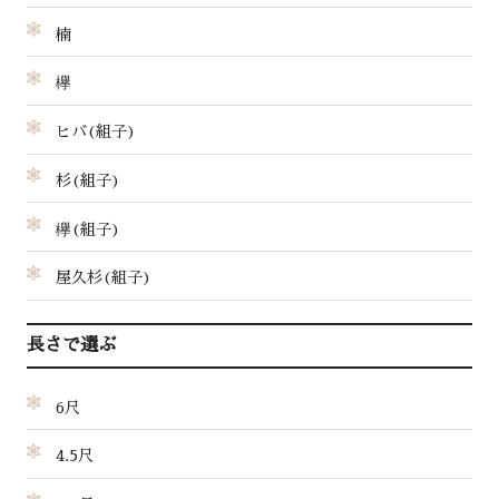
楠
欅
ヒバ(組子)
杉(組子)
欅(組子)
屋久杉(組子)
長さで選ぶ
6尺
4.5尺