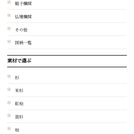
組子欄間
仏壇欄間
その他
図柄一覧
素材で選ぶ
杉
米杉
紅桧
雲杉
桧