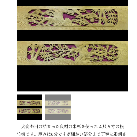
大変杢目の詰まった良材の米杉を使った４尺５寸の松
竹梅です。厚みは6分ですが細かい部分まで丁寧に彫刻さ