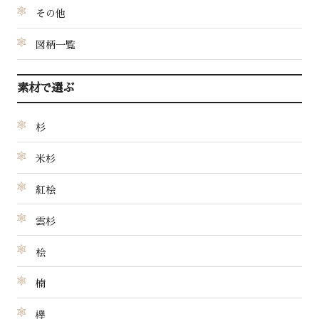
その他
図柄一覧
素材で選ぶ
杉
米杉
紅桧
雲杉
桧
楠
欅