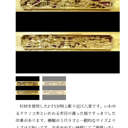
杉材を使用した2寸5分特上彫り近江八景です。いわゆ
るタケノコ杢といわれる杢目の通った板ですっきりした
印象があります。横幅が５尺９寸と一般的なサイズより
１寸ほど短いです。お求めやすい価格にてご提供いたし