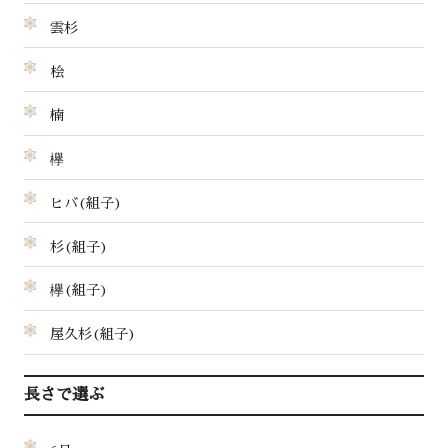
雲杉
桧
楠
欅
ヒバ(組子)
杉(組子)
欅(組子)
屋久杉(組子)
長さで選ぶ