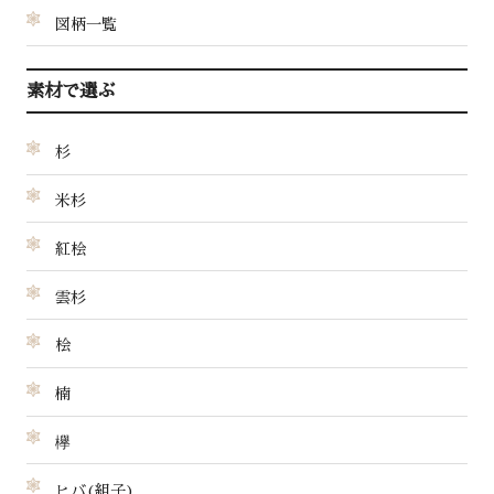
図柄一覧
素材で選ぶ
杉
米杉
紅桧
雲杉
桧
楠
欅
ヒバ(組子)