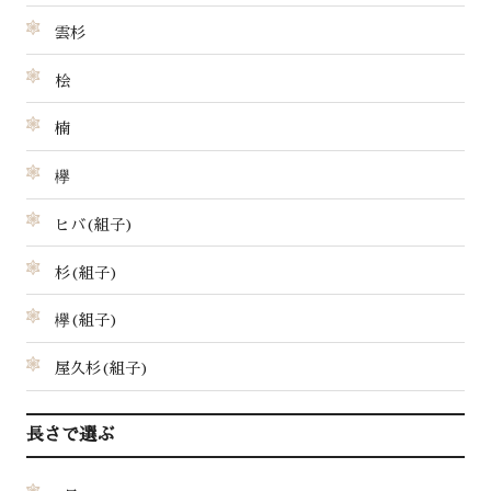
雲杉
桧
楠
欅
ヒバ(組子)
杉(組子)
欅(組子)
屋久杉(組子)
長さで選ぶ