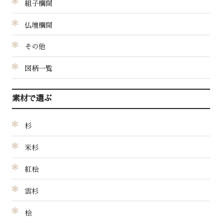
組子欄間
仏壇欄間
その他
図柄一覧
素材で選ぶ
杉
米杉
紅桧
雲杉
桧