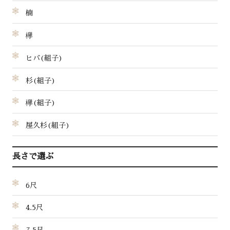
楠
欅
ヒバ(組子)
杉(組子)
欅(組子)
屋久杉(組子)
長さで選ぶ
6尺
4.5尺