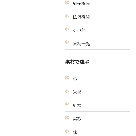
組子欄間
仏壇欄間
その他
図柄一覧
素材で選ぶ
杉
米杉
紅桧
雲杉
桧