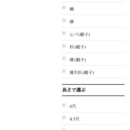
楠
欅
ヒバ(組子)
杉(組子)
欅(組子)
屋久杉(組子)
長さで選ぶ
6尺
4.5尺