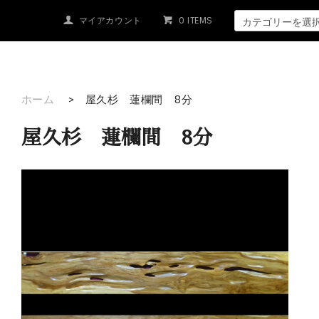
マイアカウント
0 ITEMS
ホーム
>
屋久杉 蓮欄間 8分
屋久杉 蓮欄間 8分