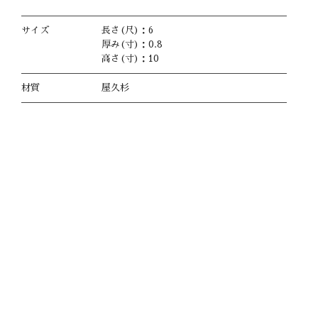
サイズ
長さ(尺)：6
厚み(寸)：0.8
高さ(寸)：10
材質
屋久杉