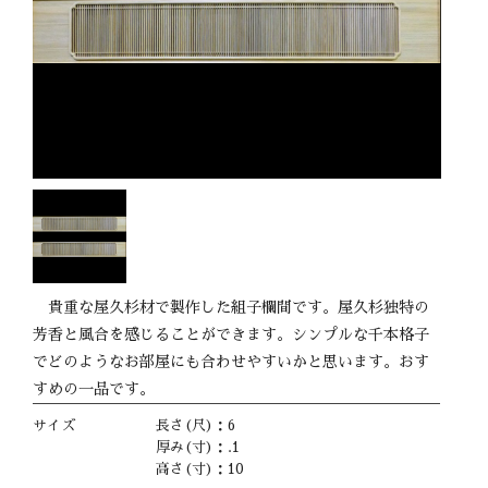
貴重な屋久杉材で製作した組子欄間です。屋久杉独特の
芳香と風合を感じることができます。シンプルな千本格子
でどのようなお部屋にも合わせやすいかと思います。おす
すめの一品です。
サイズ
長さ(尺)：6
厚み(寸)：.1
高さ(寸)：10