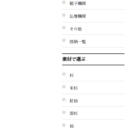
組子欄間
仏壇欄間
その他
図柄一覧
素材で選ぶ
杉
米杉
紅桧
雲杉
桧