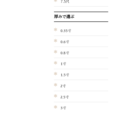
7.5尺
厚みで選ぶ
0.35寸
0.6寸
0.8寸
1寸
1.5寸
2寸
2.5寸
3寸