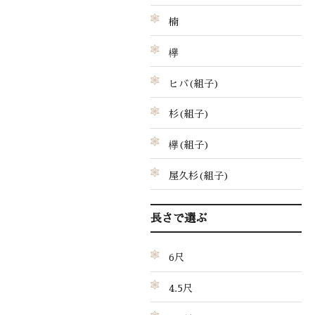
楠
欅
ヒバ(組子)
杉(組子)
欅(組子)
屋久杉(組子)
長さで選ぶ
6尺
4.5尺