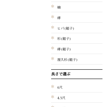
楠
欅
ヒバ(組子)
杉(組子)
欅(組子)
屋久杉(組子)
長さで選ぶ
6尺
4.5尺