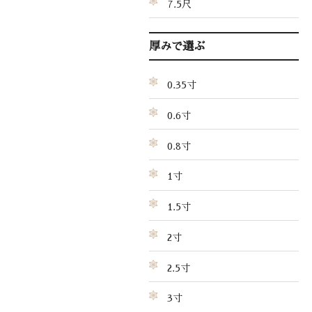
7.5尺
厚みで選ぶ
0.35寸
0.6寸
0.8寸
1寸
1.5寸
2寸
2.5寸
3寸