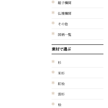
組子欄間
仏壇欄間
その他
図柄一覧
素材で選ぶ
杉
米杉
紅桧
雲杉
桧