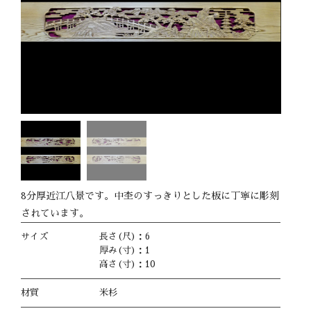
8分厚近江八景です。中杢のすっきりとした板に丁寧に彫刻
されています。
サイズ
長さ(尺)：6
厚み(寸)：1
高さ(寸)：10
材質
米杉