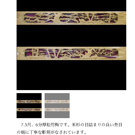
7.5尺、6分厚松竹梅です。米杉の目詰まりの良い杢目
の板に丁寧な彫刻がなされています。