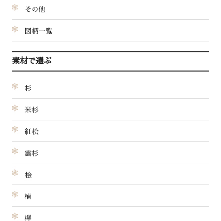
その他
図柄一覧
素材で選ぶ
杉
米杉
紅桧
雲杉
桧
楠
欅