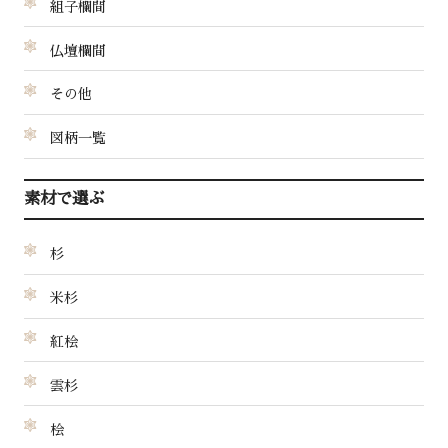
組子欄間
仏壇欄間
その他
図柄一覧
素材で選ぶ
杉
米杉
紅桧
雲杉
桧