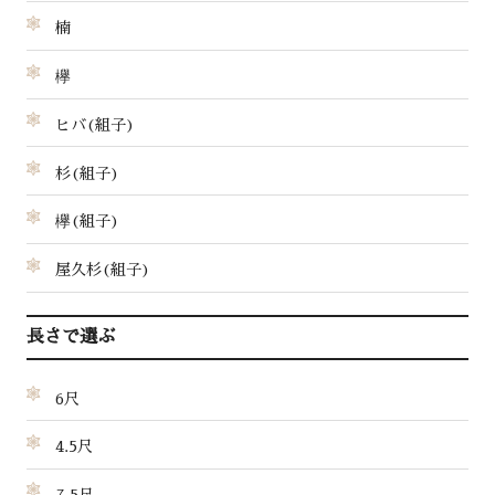
楠
欅
ヒバ(組子)
杉(組子)
欅(組子)
屋久杉(組子)
長さで選ぶ
6尺
4.5尺