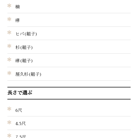
楠
欅
ヒバ(組子)
杉(組子)
欅(組子)
屋久杉(組子)
長さで選ぶ
6尺
4.5尺
7.5尺