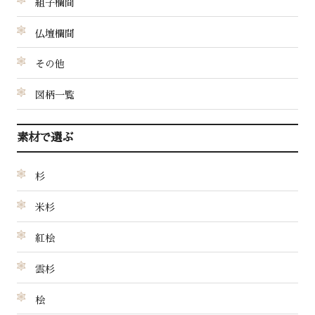
組子欄間
仏壇欄間
その他
図柄一覧
素材で選ぶ
杉
米杉
紅桧
雲杉
桧