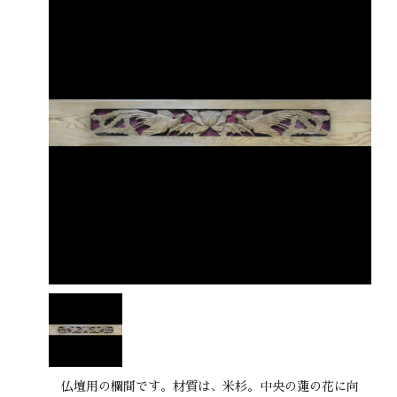
仏壇用の欄間です。材質は、米杉。中央の蓮の花に向