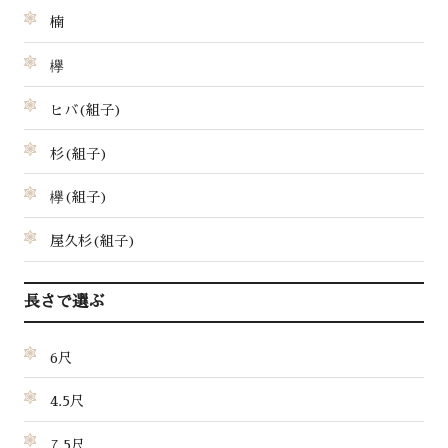
楠
欅
ヒバ(組子)
杉(組子)
欅(組子)
屋久杉(組子)
長さで選ぶ
6尺
4.5尺
7.5尺