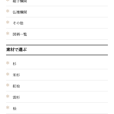
組子欄間
仏壇欄間
その他
図柄一覧
素材で選ぶ
杉
米杉
紅桧
雲杉
桧