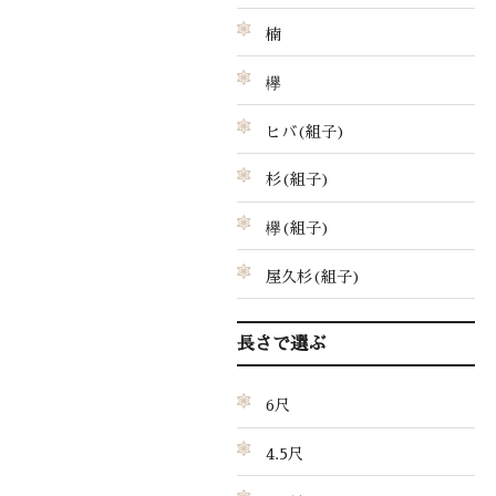
楠
欅
ヒバ(組子)
杉(組子)
欅(組子)
屋久杉(組子)
長さで選ぶ
6尺
4.5尺