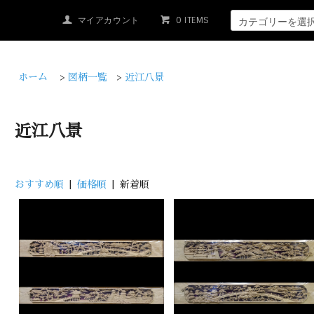
マイアカウント
0 ITEMS
ホーム
>
図柄一覧
>
近江八景
近江八景
おすすめ順
|
価格順
| 新着順