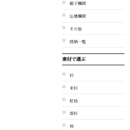
組子欄間
仏壇欄間
その他
図柄一覧
素材で選ぶ
杉
米杉
紅桧
雲杉
桧