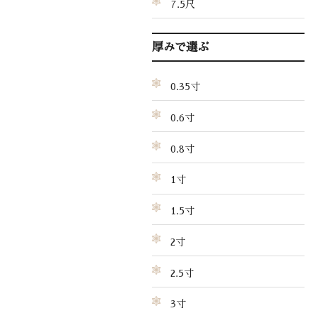
7.5尺
厚みで選ぶ
0.35寸
0.6寸
0.8寸
1寸
1.5寸
2寸
2.5寸
3寸